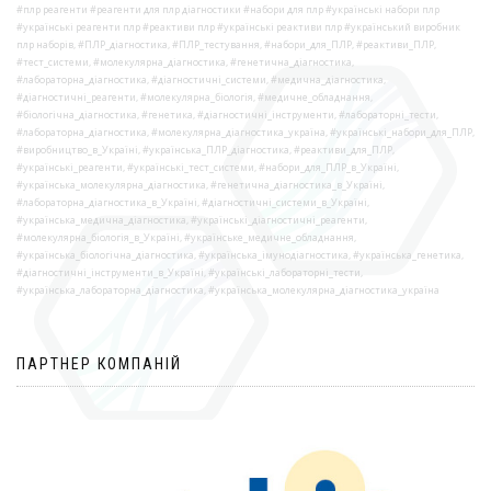
#плр реагенти #реагенти для плр діагностики #набори для плр #українські набори плр
#українські реагенти плр #реактиви плр #українські реактиви плр #український виробник
плр наборів, #ПЛР_діагностика, #ПЛР_тестування, #набори_для_ПЛР, #реактиви_ПЛР,
#тест_системи, #молекулярна_діагностика, #генетична_діагностика,
#лабораторна_діагностика, #діагностичні_системи, #медична_діагностика,
#діагностичні_реагенти, #молекулярна_біологія, #медичне_обладнання,
#біологічна_діагностика, #генетика, #діагностичні_інструменти, #лабораторні_тести,
#лабораторна_діагностика, #молекулярна_діагностика_україна, #українські_набори_для_ПЛР,
#виробництво_в_Україні, #українська_ПЛР_діагностика, #реактиви_для_ПЛР,
#українські_реагенти, #українські_тест_системи, #набори_для_ПЛР_в_Україні,
#українська_молекулярна_діагностика, #генетична_діагностика_в_Україні,
#лабораторна_діагностика_в_Україні, #діагностичні_системи_в_Україні,
#українська_медична_діагностика, #українські_діагностичні_реагенти,
#молекулярна_біологія_в_Україні, #українське_медичне_обладнання,
#українська_біологічна_діагностика, #українська_імунодіагностика, #українська_генетика,
#діагностичні_інструменти_в_Україні, #українські_лабораторні_тести,
#українська_лабораторна_діагностика, #українська_молекулярна_діагностика_україна
ПАРТНЕР КОМПАНІЙ