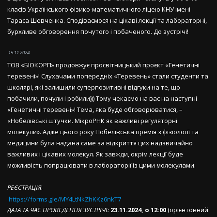
класів Українського фізико-математичного ліцею КНУ імені
Тараса Шевченка. Сподіваємося на цікаві лекції та лабораторні,
бурхливе обговорення почутого і побаченого. До зустрічі!
15.11.2024
ТОВ «БІОКОРП» продовжує просвітницький проєкт «Генетичні
теревені»! Слухачами попередніх «Теревень» стали студенти та
школярі, які залишили суперпозитивні відгуки на те, що
побачили, почули і робили))) Тому чекаємо на вас на наступні
«Генетичні теревені»! Тема, яка буде обговорюватися, –
«Нобелівські штучки. МікроРНК як важливі регуляторні
молекули». Адже цього року Нобелівська премія з фізіології та
медицини була надана саме за відкриття цих надзвичайно
важливих і цікавих молекул. Як завжди, окрім лекції буде
можливість попрацювати в лабораторії із цими молекулами.
РЕЄСТРАЦІЯ
:
https://forms.gle/MY4LtNkZhKKz6nkT7
ДАТА ТА ЧАС ПРОВЕДЕННЯ ЗУСТРІЧІ:
23.11.2024, о 12:00
(орієнтовний