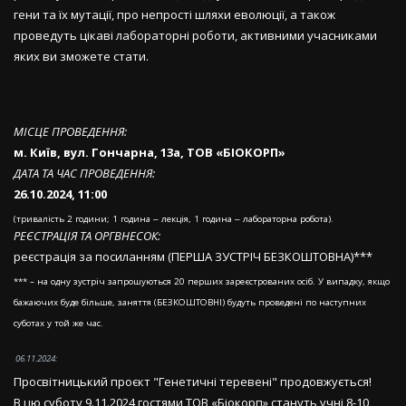
гени та їх мутації, про непрості шляхи еволюції, а також
проведуть цікаві лабораторні роботи, активними учасниками
яких ви зможете стати.
МІСЦЕ ПРОВЕДЕННЯ:
м. Київ, вул. Гончарна, 13а, ТОВ «БІОКОРП»
ДАТА ТА ЧАС ПРОВЕДЕННЯ:
26.10.2024, 11:00
(тривалість 2 години; 1 година ‒ лекція, 1 година ‒ лабораторна робота).
РЕЄСТРАЦІЯ ТА ОРГВНЕСОК:
реєстрація за посиланням (ПЕРША ЗУСТРІЧ БЕЗКОШТОВНА)***
*** – на одну зустріч запрошуються 20 перших зареєстрованих осіб. У випадку, якщо
бажаючих буде більше, заняття (БЕЗКОШТОВНІ) будуть проведені по наступних
суботах у той же час.
06.11.2024:
Просвітницький проєкт "Генетичні теревені" продовжується!
В цю суботу 9.11.2024 гостями ТОВ «Біокорп» стануть учні 8-10